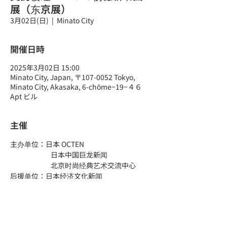
展（东京展）
3月02日(日)
  |  
Minato City
開催日時
2025年3月02日 15:00
Minato City, Japan, 〒107-0052 Tokyo,
Minato City, Akasaka, 6-chōme−19−４６
Apt ビル
主催
主办单位：日本 OCTEN
		日本中国巨龙新闻
		北京时尚经典艺术交流中心
后援单位：日本经济文化新闻
协办单位：日中文化体育交流协会
协力单位：日本东京银座 福罗庵、松冈福罗
さらに表示