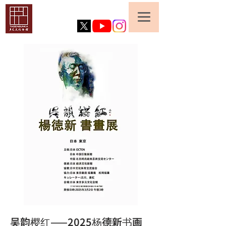
吴韵樱红——2025杨德新书画