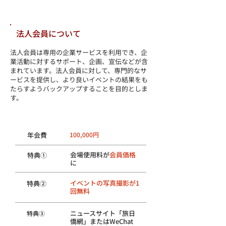
​法人会員について
法人会員は専用の企業サービスを利用でき、企
業活動に対するサポート、企画、宣伝などが含
まれています。法人会員に対して、専門的なサ
ービスを提供し、より良いイベントの結果をも
たらすようバックアップすることを目的としま
す。
​法人
会員
​年会費
100,000円
会場使用料が
会員価格
​特典①
に
イベントの写真撮影が1
​特典②
回無料
ニュースサイト「旅日
​特典③
僑網」またはWeChat