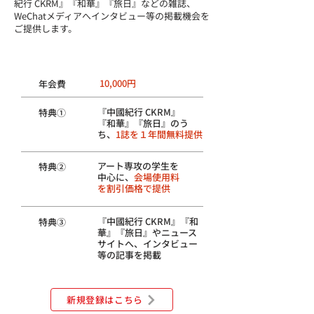
紀行 CKRM』『和華』『旅日』などの雑誌、
WeChatメディアへインタビュー等の掲載機会を
ご提供します。
​芸術
会員
10,000円
​年会費
『中國紀行 CKRM』
​特典①
『和華』『旅日』のう
ち、
1誌を１年間無料提供
アート専攻の学生を
​特典②
中心に、
会場使用料
を割引価格で提供
『​中國紀行 CKRM』
『和
​特典③
華』『旅日』やニュース
サイトへ、インタビュー
等の記事を掲載
新規登録はこちら