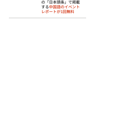
の「日本頭条」で掲載
する
中国語のイベント
レポートが1回無料
​「多元ニュース」で掲載
​特典④
する
日本語のイベントレ
ポートが1回無料
​イベントの宣伝用ポス
​特典⑤
ター、チラシ広告等の
制作費が1回無料
『中國紀行 CKRM』
​特典⑥
『和華』『旅日』のう
ち、
1誌を１年間無料提供
​特典⑦
​イベント集客の協力（例：
メーリングリストの配信）
青島ビール等の企業
​特典⑧
へ、イベント協賛の
斡旋（別途相談）
​特典⑨
イベントの企画、集客、