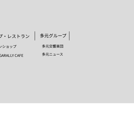
​多元グループ
ップ・レストラン
​多元交響楽団
インショップ
​多元ニュース
GARALLY CAFE